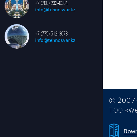
+7 (700) 232-0384
info@tehnosvar.kz
+7 (775) 512-3073
info@tehnosvar.kz
© 200
ТОО «We
Down