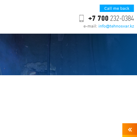
Call me back
+7 700
232-0384
e-mail:
info@tehnosvar.kz