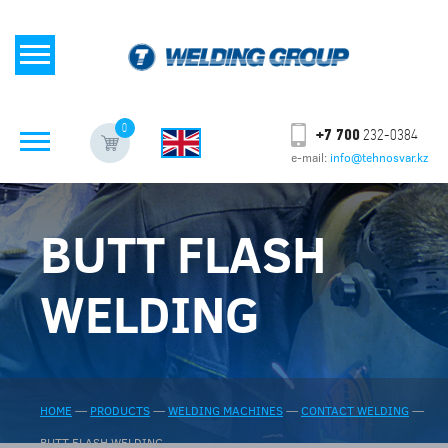
0
+7 700
232-0384
e-mail:
info@tehnosvar.kz
BUTT FLASH
WELDING
HOME
—
PRODUCTS
—
WELDING MACHINES
—
CONTACT WELDING
—
BUTT FLASH WELDING