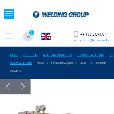
0
+7 700
232-0384
e-mail:
info@tehnosvar.kz
HOME
—
PRODUCTS
—
WELDING MACHINES
—
CONTACT WELDING
—
DC
SEAM WELDING
—
МШИ-1201 МАШИНА ДЛЯ КОНТАКТНОЙ ШОВНОЙ
СВАРКИ