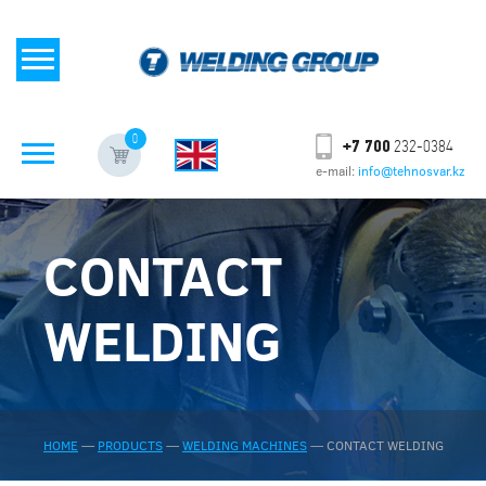
0
+7 700
232-0384
e-mail:
info@tehnosvar.kz
CONTACT
WELDING
HOME
—
PRODUCTS
—
WELDING MACHINES
—
CONTACT WELDING